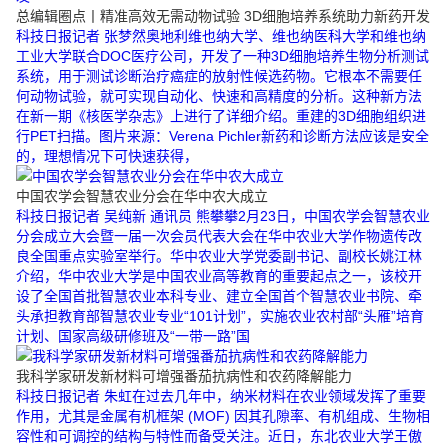
总编辑圈点丨精准高效无需动物试验 3D细胞培养系统助力新药开发
科技日报记者 张梦然奥地利维也纳大学、维也纳医科大学和维也纳
工业大学联合DOC医疗公司，开发了一种3D细胞培养生物分析测试
系统，用于测试诊断治疗癌症的放射性候选药物。它根本不需要任
何动物试验，就可实现自动化、快速和高精度的分析。这种新方法
在新一期《核医学杂志》上进行了详细介绍。重建的3D细胞组织进
行PET扫描。图片来源：Verena Pichler新药和诊断方法应该是安全
的，理想情况下可快速获得，
中国农学会智慧农业分会在华中农大成立
科技日报记者 吴纯新 通讯员 熊攀攀2月23日，中国农学会智慧农业
分会成立大会暨一届一次会员代表大会在华中农业大学作物遗传改
良全国重点实验室举行。华中农业大学党委副书记、副校长姚江林
介绍，华中农业大学是中国农业高等教育的重要起点之一，该校开
设了全国首批智慧农业本科专业、建立全国首个智慧农业书院、牵
头承担教育部智慧农业专业“101计划”，实施农业农村部“头雁”培育
计划、国家高级研修班及“一带一路”国
我科学家研发新材料可增强番茄抗病性和农药降解能力
科技日报记者 朱虹在过去几年中，纳米材料在农业领域发挥了重要
作用，尤其是金属有机框架 (MOF) 因其孔隙率、有机组成、生物相
容性和可调控的结构与特性而备受关注。近日，东北农业大学王傲