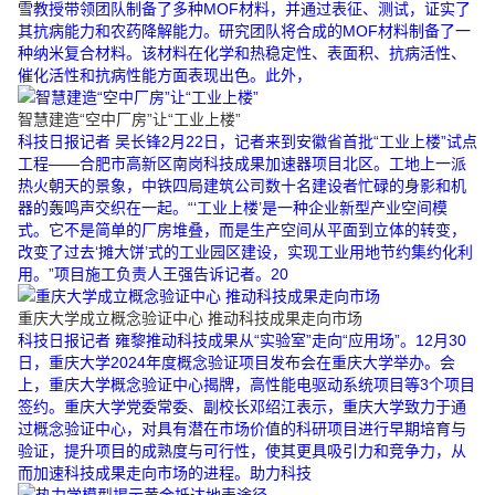
雪教授带领团队制备了多种MOF材料，并通过表征、测试，证实了
其抗病能力和农药降解能力。研究团队将合成的MOF材料制备了一
种纳米复合材料。该材料在化学和热稳定性、表面积、抗病活性、
催化活性和抗病性能方面表现出色。此外，
智慧建造“空中厂房”让“工业上楼”
科技日报记者 吴长锋2月22日，记者来到安徽省首批“工业上楼”试点
工程——合肥市高新区南岗科技成果加速器项目北区。工地上一派
热火朝天的景象，中铁四局建筑公司数十名建设者忙碌的身影和机
器的轰鸣声交织在一起。“‘工业上楼’是一种企业新型产业空间模
式。它不是简单的厂房堆叠，而是生产空间从平面到立体的转变，
改变了过去‘摊大饼’式的工业园区建设，实现工业用地节约集约化利
用。”项目施工负责人王强告诉记者。20
重庆大学成立概念验证中心 推动科技成果走向市场
科技日报记者 雍黎推动科技成果从“实验室”走向“应用场”。12月30
日，重庆大学2024年度概念验证项目发布会在重庆大学举办。会
上，重庆大学概念验证中心揭牌，高性能电驱动系统项目等3个项目
签约。重庆大学党委常委、副校长邓绍江表示，重庆大学致力于通
过概念验证中心，对具有潜在市场价值的科研项目进行早期培育与
验证，提升项目的成熟度与可行性，使其更具吸引力和竞争力，从
而加速科技成果走向市场的进程。助力科技