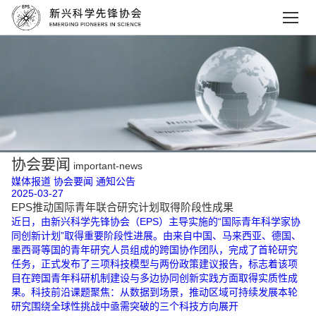
协会要闻
important-news
媒体报道
协会要闻
通知公告
2025-03-27
EPS推动国际青年联合研究计划取得阶段性成果
近日，由新兴科学先锋协会（EPS）主导实施的“国际青年科学家协
同创新计划”取得重要阶段性进展。由来自中国、马来西亚、德国、
墨西哥等国的青年研究人员组成的跨国协作团队，完成了首轮研究
任务，正式发布了三项科技模型与两份政策建议报告，标志着该项
目在跨国青年科研机制建设与多边协同创新实践方面取得实质性成
果。科技前沿课题聚焦：从数据到场景，推动区域可持续发展本轮
研究围绕全球性挑战中亟需突破的三个科技方向展开