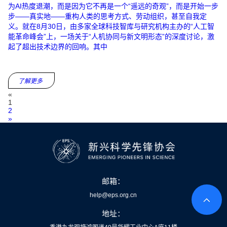
为AI热度退潮，而是因为它不再是一个“遥远的奇观”，而是开始一步
步——真实地——重构人类的思考方式、劳动组织，甚至自我定
义。就在8月30日，由多家全球科技智库与研究机构主办的“人工智
能革命峰会”上，一场关于“人机协同与新文明形态”的深度讨论，激
起了超出技术边界的回响。其中
了解更多
«
1
2
»
邮箱：
help@eps.org.cn
地址：